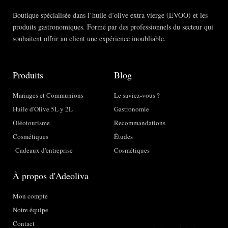
enca
or.
an
rgad
Boutique spécialisée dans l’huile d’olive extra vierge (EVOO) et les
a, te 
produits gastronomiques. Formé par des professionnels du secteur qui
dan 
souhaitent offrir au client une expérience inoubliable.
a 
prob
ar 
Produits
Blog
para 
Mariages et Communions
Le saviez-vous ?
pode
Huile d'Olive 5L y 2L
Gastronomie
r 
esco
Oléotourisme
Recommandations
ger 
Cosmétiques
Études
el 
Cadeaux d'entreprise
Cosmétiques
que 
más 
À propos d'Adeoliva
te 
gust
Mon compte
a, 
Notre équipe
me 
Contact