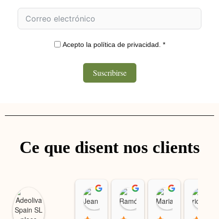
Acepto la política de privacidad. *
Suscribirse
Ce que disent nos clients
Jean Carlos Gonzalez
Ramón Soto Martín
Maria Jan
17:17 07 Aug 26
10:48 07 Aug 26
08:16 01 Au