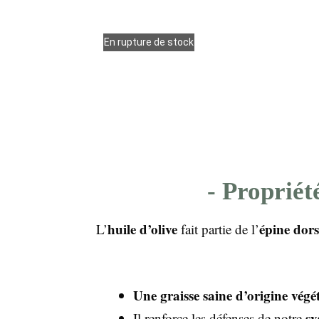
En rupture de stock
- Propriét
huile d’olive
épine dor
L’
fait partie de l’
Une graisse saine d’origine végé
sy
Il renforce les défenses de notre