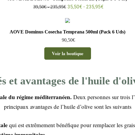
35,50
€
-
235,95
€
39,50
€
-
235,95
€
AOVE Dominus Cosecha Temprana 500ml (Pack 6 Uds)
90,50
€
Voir la boutique
és et avantages de l'huile d'o
sale du régime méditerranéen.
Deux personnes sur trois l’
principaux avantages de l’huile d’olive sont les suivants
tale
qui est extrêmement bénéfique pour remplacer les graisse
stème immunitaire
.