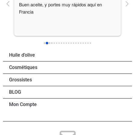
e 
Buen aceite, y portes muy rápidos aquí en 
Ser
Francia
emp
que
per
Huile d’olive
Cosmétiques
Grossistes
BLOG
Mon Compte