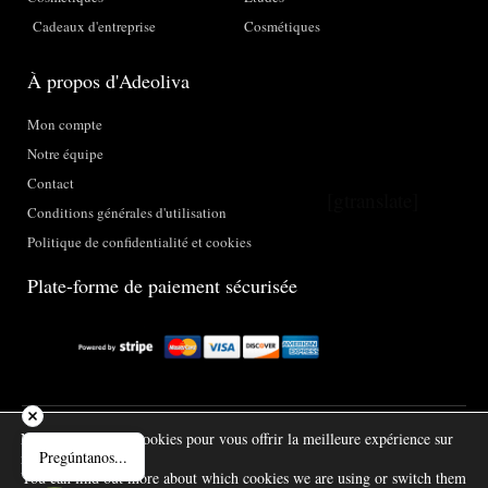
Cadeaux d'entreprise
Cosmétiques
À propos d'Adeoliva
Mon compte
Notre équipe
Contact
[gtranslate]
Conditions générales d'utilisation
Politique de confidentialité et cookies
Plate-forme de paiement sécurisée
Nous utilisons des cookies pour vous offrir la meilleure expérience sur
Pregúntanos...
notre site.
Adeoliva.com © 2025
You can find out more about which cookies we are using or switch them
1