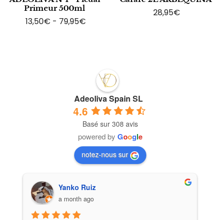
Primeur 500ml
28,95
€
13,50
€
-
79,95
€
Adeoliva Spain SL
4.6
Basé sur 308 avis
powered by
G
o
o
g
l
e
notez-nous sur
Yanko Ruiz
a month ago