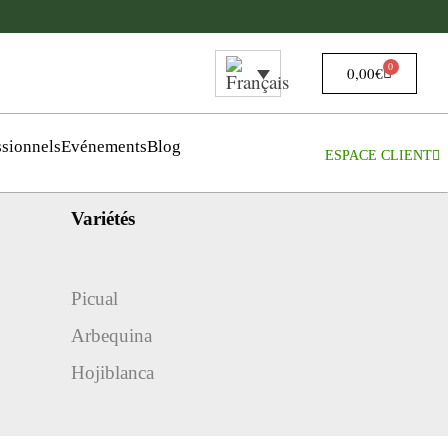
0
0,00
€
ssionnels
Evénements
Blog
ESPACE CLIENT
Variétés
Picual
Arbequina
Hojiblanca