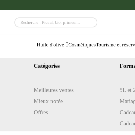
Huile d'olive
Cosmétiques
Tourisme et réser
Catégories
Forma
Meilleures ventes
5L et 
Mieux notée
Mariag
Offres
Cadea
Cadeau