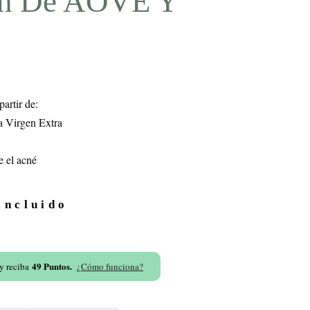
ón De AOVE Y
artir de:
a Virgen Extra
e el acné
incluido
49
Puntos.
 y reciba
¿Cómo funciona?