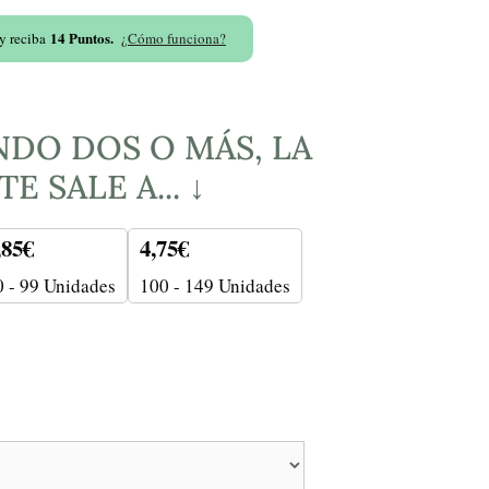
14
Puntos.
 y reciba
¿Cómo funciona?
DO DOS O MÁS, LA
E SALE A... ↓
,85
€
4,75
€
0 - 99 Unidades
100 - 149 Unidades