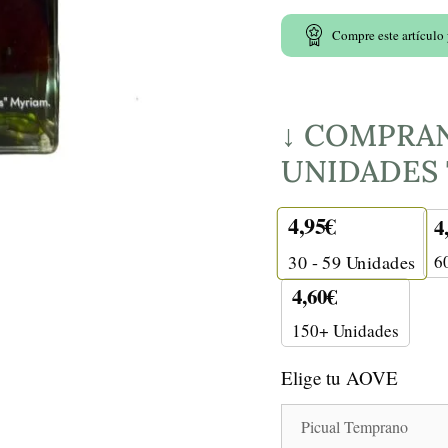
Compre este artículo
↓ COMPRAN
UNIDADES T
4,95
€
4
6
30 - 59
Unidades
4,60
€
150+ Unidades
Elige tu AOVE