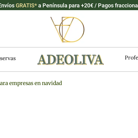
nvíos
GRATIS*
a Península para +20€ / Pagos fraccion
Profe
servas
ra empresas en navidad