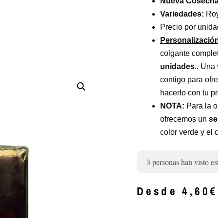
Nueva Cosecha 
Variedades:
Roy
Precio por unida
Personalizació
colgante comple
unidades
.. Una
contigo para ofr
hacerlo con tu p
NOTA:
Para la o
ofrecemos un
se
color verde y el 
3
personas han visto es
Desde
4,60
€