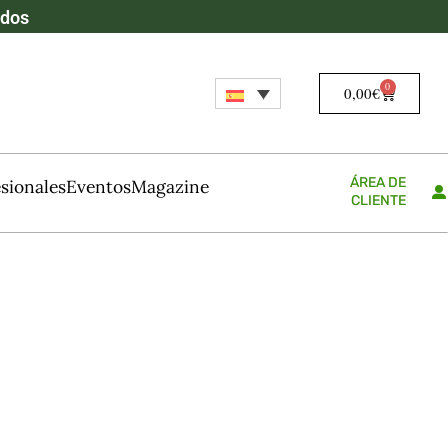
ados
0
0,00
€
ÁREA DE
sionales
Eventos
Magazine
CLIENTE