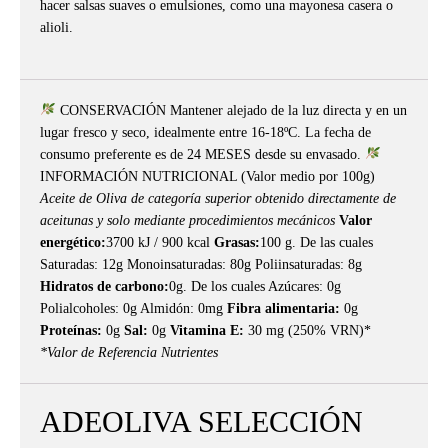
hacer salsas suaves o emulsiones, como una mayonesa casera o
alioli.
CONSERVACIÓN Mantener alejado de la luz directa y en un
lugar fresco y seco, idealmente entre 16-18ºC. La fecha de
consumo preferente es de 24 MESES desde su envasado.
INFORMACIÓN NUTRICIONAL (Valor medio por 100g)
Aceite de Oliva de categoría superior obtenido directamente de
aceitunas y solo mediante procedimientos mecánicos
Valor
energético:
3700 kJ / 900 kcal
Grasas:
100 g. De las cuales
Saturadas: 12g Monoinsaturadas: 80g Poliinsaturadas: 8g
Hidratos de carbono:
0g. De los cuales Azúcares: 0g
Polialcoholes: 0g Almidón: 0mg
Fibra alimentaria:
0g
Proteínas:
0g
Sal:
0g
Vitamina E:
30 mg (250% VRN)*
*Valor de Referencia Nutrientes
ADEOLIVA SELECCIÓN