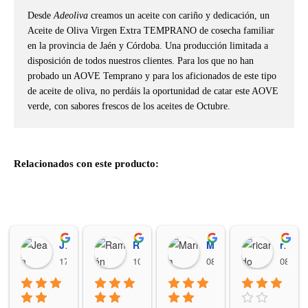
Desde
Adeoliva
creamos un aceite con cariño y dedicación, un
Aceite de Oliva Virgen Extra TEMPRANO de cosecha familiar
en la provincia de Jaén y Córdoba. Una producción limitada a
disposición de todos nuestros clientes. Para los que no han
probado un AOVE Temprano y para los aficionados de este tipo
de aceite de oliva, no perdáis la oportunidad de catar este AOVE
verde, con sabores frescos de los aceites de Octubre.
Relacionados con este producto:
Jean Carlos Gonzalez
Ramón Soto Martín
Maria Janssen
ricardo aboitiz gomez
17:17 07 Aug 26
10:48 07 Aug 26
08:16 01 Aug 26
08:40 