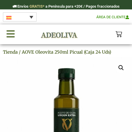
🚛
Envíos
GRATIS*
a Península para +20€ / Pagos fraccionados
ÁREA DE CLIENTE
Tienda
/ AOVE Oleovita 250ml Picual (Caja 24 Uds)